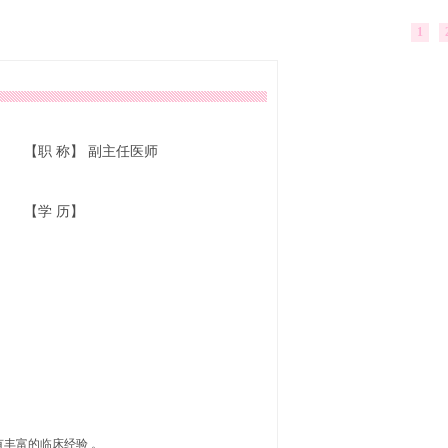
1
【职 称】 副主任医师
【学 历】
丰富的临床经验 。