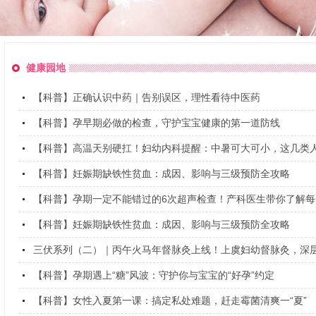
健康园地
【科普】正确认识中药｜告别误区，理性看待中医药
【科普】孕早期必做的检查，守护宝宝健康的第一道防线
【科普】高温天别硬扛！妇幼内科提醒：中暑可大可小，这几类人一
【科普】妊娠期缺铁性贫血：成因、影响与三级预防全攻略
【科普】孕期一定不能错过的6次超声检查！产科医生带你了解每一.
【科普】妊娠期缺铁性贫血：成因、影响与三级预防全攻略
三伏系列（二）｜丙午火马年督脉灸上线！上虞妇幼督脉灸，深层驱
【科普】孕期遇上“糖”风波：守护你与宝宝的“好孕”约定
【科普】女性入夏第一课：搞定私处难题，赶走霉菌清爽一“夏”