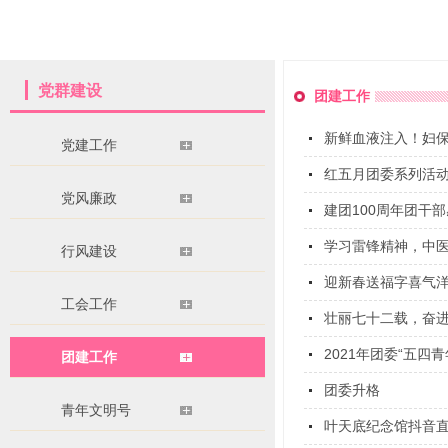
党群建设
团建工作
新鲜血液注入！妇
党建工作
红五月团委系列活
党风廉政
建团100周年团干
学习雷锋精神，中
行风建设
迎新春送福字喜气
工会工作
壮丽七十二载，奋
2021年团委“五四
团建工作
团委升格
青年文明号
叶天底纪念馆抖音