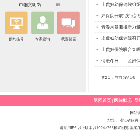
上虞妇幼保健院组织
巾帼文明岗
妇保院开展“践行新
青春风暴迎接新力
上虞妇幼保健院召
预约挂号
专家查询
我要留言
上虞妇保院联合春
情暖冬日——区妇
共2页，当前为第1页
返回首页
医院概况
网
|
|
网站
地址： 浙江省绍兴市
请采用IE6 以上版本以1024×768模式浏览 备案